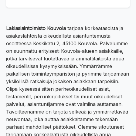
Lakiasiaintoimisto Kouvola
tarjoaa korkeatasoista ja
asiakaslähtöistä oikeudellista asiantuntemusta
osoitteessa Keskikatu 2, 45100 Kouvola. Palvelumme
on suunnattu erityisesti Kouvola-alueen asiakkaille,
jotka tarvitsevat luotettavaa ja ammattitaitoista apua
oikeudellisissa kysymyksissään. Ymmärrämme
paikallisen toimintaympäristön ja pyrimme tarjoamaan
yksilöllisiä ratkaisuja jokaisen asiakkaan tarpeisiin.
Olipa kyseessä sitten perheoikeudelliset asiat,
testamentit, perunkirjoitukset tai muut oikeudelliset
palvelut, asiantuntijamme ovat valmiina auttamaan.
Tavoitteenamme on tarjota selkeää ja ymmärrettävää
neuvontaa, joka auttaa asiakkaitamme tekemään
parhaat mahdolliset päätökset. Olemme sitoutuneet
tarjoamaan korkealaatuista oikeudellista apua